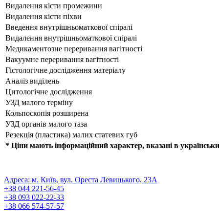
Видалення кісти промежини
Видалення кісти піхви
Введення внутрішньоматкової спіралі
Видалення внутрішньоматкової спіралі
Медикаментозне переривання вагітності
Вакуумне переривання вагітності
Гістологічне дослідження матеріалу
Аналіз виділень
Цитологічне дослідження
УЗД малого терміну
Кольпоскопія розширена
УЗД органів малого таза
Резекція (пластика) малих статевих губ
* Ціни мають інформаційний характер, вказані в українськ
ПОЛІТИКА КОНФІДЕНЦІЙНОСТІ
Реєстраційна серія АГ № 571493
Адреса: м. Київ, вул. Ореста Левицького, 23А
+38 044 221-56-45
+38 093 022-22-33
+38 066 574-57-57