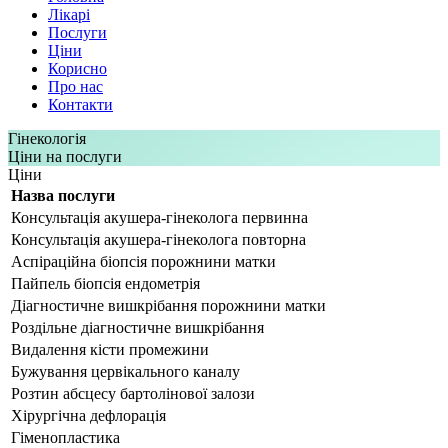
Лікарі
Послуги
Ціни
Корисно
Про нас
Контакти
Гінекологія
Ціни на послуги
Ціни
Назва послуги
Консультація акушера-гінеколога первинна
Консультація акушера-гінеколога повторна
Аспіраційна біопсія порожнини матки
Пайпель біопсія ендометрія
Діагностичне вишкрібання порожнини матки
Роздільне діагностичне вишкрібання
Видалення кісти промежини
Бужування цервікального каналу
Розтин абсцесу бартолінової залози
Хірургічна дефлорація
Гіменопластика