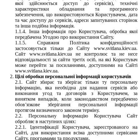
якої здійснюється доступ до сервісів), технічні
характеристики обладнання та програмного
забезпечення, що використовуються Користувачем, дата
та час доступу до сервісів, адреси запитуваних сторінок
та інша подібна інформація.
1.1.4. Інша інформація про Користувача, обробка якої
передбачена Угодою про використання Сайту.
1.1.5. Справжня Політика конфіденційності
застосовується тільки до Сайту www.svitlana.kiev.ua.
Сайт www.svitlana.kiev.ua не контролює та не несе
відповідальності за сайти третіх осіб, на які Користувач
може перейти за посиланнями, доступними на Сайті
www.svitlana.kiev.ua.
Цілі обробки персональної інформації користувачів
2.1. Сайт збирає та зберігає тільки ту персональну
інформацію, яка необхідна для надання сервісів або
виконання угод та договорів з Користувачем, за
винятком випадків, коли законодавством передбачено
обов’язкове зберігання персональної інформації
протягом визначеного законом терміну.
2.2. Персональну інформацію Користувача Сайт
обробляє в наступних цілях:
2.2.1. Ідентифікації Користувача, зареєстрованого на
Сайті, для використання всіма доступними сервісами
Сайту, програмами та продуктами.