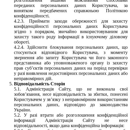
розголошення іншими можливими способами
переданих персональних даних Користувача, за
винятком передбачених справжньою Політикою
конфіденційності.
4.2.3. Приймати заходи обережності для захисту
конфіденційності персональних даних Користувача
згідно з порядком, звичайно використовуваним для
захисту такого роду інформації в існуючому діловому
обороті.
4.2.4. Здійснити блокування персональних даних, що
стосуються відповідного Користувача, з моменту
звернення або запиту Користувача чи його законного
представника або уповноваженого органу із захисту
прав суб’єктів персональних даних на період перевірки
у разі виявлення недостовірних персональних даних або
неправомірних дій.
Відповідальність Сторін
5.1. Адміністрація Сайту, що не виконала свої
зобов’язання, несе відповідальність за збитки, понесені
Користувачем у зв’язку з неправомірним використанням
персональних даних, відповідно до законодавства
України.
5.2. У разі втрати або розголошення конфіденційної
інформації Адміністрація Сайту не несе
відповідальності, якщо дана конфіденційна інформація: