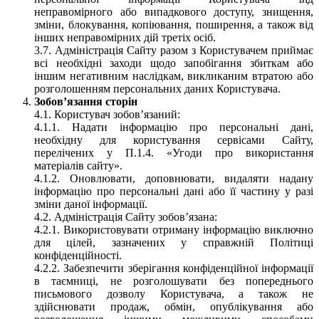
неправомірного або випадкового доступу, знищення,
зміни, блокування, копіювання, поширення, а також від
інших неправомірних дій третіх осіб.
3.7. Адміністрація Сайту разом з Користувачем приймає
всі необхідні заходи щодо запобігання збиткам або
іншим негативним наслідкам, викликаним втратою або
розголошенням персональних даних Користувача.
Зобов’язання сторін
4.1. Користувач зобов’язаний:
4.1.1. Надати інформацію про персональні дані,
необхідну для користування сервісами Сайту,
перелічених у П.1.4. «Угоди про використання
матеріалів сайту».
4.1.2. Оновлювати, доповнювати, видаляти надану
інформацію про персональні дані або її частину у разі
зміни даної інформації.
4.2. Адміністрація Сайту зобов’язана:
4.2.1. Використовувати отриману інформацію виключно
для цілей, зазначених у справжній Політиці
конфіденційності.
4.2.2. Забезпечити зберігання конфіденційної інформації
в таємниці, не розголошувати без попереднього
письмового дозволу Користувача, а також не
здійснювати продаж, обмін, опублікування або