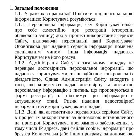
Загальні положення
1.1. У рамках справжньої Політики під персональною
інформацією Користувача розуміються:
1.1.1. Персональна інформація, яку Користувач надає
про себе самостійно при реєстрації (створенні
облікового запису) або у процесі використання сервісів
Сайту, включаючи персональні дані Користувача.
Обов’язкова для надання сервісів інформація помічена
спеціальним чином. Інша інформація надається
Користувачем на його розсуд.
1.1.2. Адміністрація Сайту в загальному випадку не
перевіряє достовірність персональної інформації, що
надається користувачами, та не здійснює контроль за їх
дієздатністю. Однак Адміністрація Сайту виходить з
того, що користувач надає достовірну та достатню
персональну інформацію з питань, що пропонуються в
формі реєстрації, та підтримує цю інформацію в
актуальному стані. Ризик надання недостовірної
інформації несе користувач, який її надав.
1.1.3. Дані, які автоматично передаються сервісам Сайту
в процесі їх використання за допомогою встановленого
на пристрої Користувача програмного забезпечення, у
тому числі IP-адреса, дані файлів cookie, інформація про
браузер Користувача (або іншу програму, за допомогою