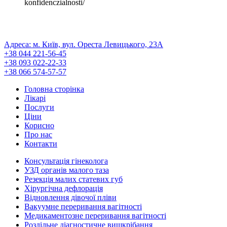
konfidenczialnosti/
ПОЛІТИКА КОНФІДЕНЦІЙНОСТІ
Реєстраційна серія АГ № 571493
Адреса: м. Київ, вул. Ореста Левицького, 23А
+38 044 221-56-45
+38 093 022-22-33
+38 066 574-57-57
Головна сторінка
Лікарі
Послуги
Ціни
Корисно
Про нас
Контакти
Консультація гінеколога
УЗД органів малого таза
Резекція малих статевих губ
Хірургічна дефлорація
Відновлення дівочої пліви
Вакуумне переривання вагітності
Медикаментозне переривання вагітності
Роздільне діагностичне вишкрібання