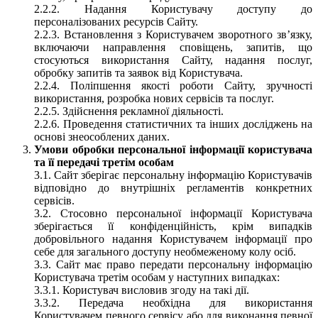
2.2.2. Надання Користувачу доступу до
персоналізованих ресурсів Сайту.
2.2.3. Встановлення з Користувачем зворотного зв’язку,
включаючи направлення сповіщень, запитів, що
стосуються використання Сайту, надання послуг,
обробку запитів та заявок від Користувача.
2.2.4. Поліпшення якості роботи Сайту, зручності
використання, розробка нових сервісів та послуг.
2.2.5. Здійснення рекламної діяльності.
2.2.6. Проведення статистичних та інших досліджень на
основі знеособлених даних.
Умови обробки персональної інформації користувача
та її передачі третім особам
3.1. Сайт зберігає персональну інформацію Користувачів
відповідно до внутрішніх регламентів конкретних
сервісів.
3.2. Стосовно персональної інформації Користувача
зберігається її конфіденційність, крім випадків
добровільного надання Користувачем інформації про
себе для загального доступу необмеженому колу осіб.
3.3. Сайт має право передати персональну інформацію
Користувача третім особам у наступних випадках:
3.3.1. Користувач висловив згоду на такі дії.
3.3.2. Передача необхідна для використання
Користувачем певного сервісу або для виконання певної