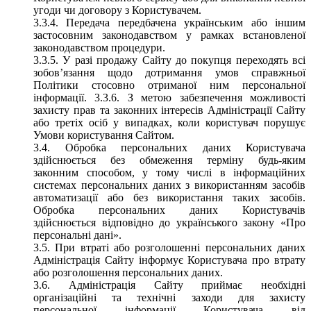
угоди чи договору з Користувачем.
3.3.4. Передача передбачена українським або іншим
застосовним законодавством у рамках встановленої
законодавством процедури.
3.3.5. У разі продажу Сайту до покупця переходять всі
зобов’язання щодо дотримання умов справжньої
Політики стосовно отриманої ним персональної
інформації. 3.3.6. З метою забезпечення можливості
захисту прав та законних інтересів Адміністрації Сайту
або третіх осіб у випадках, коли користувач порушує
Умови користування Сайтом.
3.4. Обробка персональних даних Користувача
здійснюється без обмеження терміну будь-яким
законним способом, у тому числі в інформаційних
системах персональних даних з використанням засобів
автоматизації або без використання таких засобів.
Обробка персональних даних Користувачів
здійснюється відповідно до українського закону «Про
персональні дані».
3.5. При втраті або розголошенні персональних даних
Адміністрація Сайту інформує Користувача про втрату
або розголошення персональних даних.
3.6. Адміністрація Сайту приймає необхідні
організаційні та технічні заходи для захисту
персональної інформації Користувача від