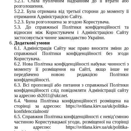
5.2.1. Стала публічним надбанням до її втрати або
розголошення.
5.2.2. Була отримана від третьої сторони до моменту її
отримання Адміністрацією Сайту.
5.2.3. Була розголошена за згодою Користувача.
5.3. До справжньої Політики конфіденційності та
відносин між Користувачем і Адміністрацією Сайту
застосовується чинне законодавство України.
Додаткові умови
6.1. Адміністрація Сайту має право вносити зміни до
справжньої Політики конфіденційності без згоди
Користувача.
6.2. Нова Політика конфіденційності набуває чинності з
моменту її розміщення на Сайті, якщо інше не
передбачено новою редакцією Політики
конфіденційності.
6.3. Всі пропозиції або питання з справжньої Політики
конфіденційності слід повідомляти Адміністрації сайту
за адресою sb2011@ukr.net.
6.4. Чинна Політика конфіденційності розміщена на
сторінці за адресою: https://svitlana.kiev.ua/uk/politika-
konfidenczialnosti/
6.5. Справжня Політика конфіденційності є невід’ємною
частиною Користувацької угоди, розміщеної на сторінці
за адресою: https://svitlana.kiev.ua/uk/politika-