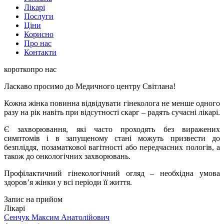
Лікарі
Послуги
Ціни
Корисно
Про нас
Контакти
коротко
про нас
Ласкаво просимо до Медичного центру Світлана!
Кожна жінка повинна відвідувати гінеколога не менше одного
разу на рік навіть при відсутності скарг – радять сучасні лікарі.
Є захворювання, які часто проходять без виражених
симптомів і в запущеному стані можуть призвести до
безпліддя, позаматкової вагітності або передчасних пологів, а
також до онкологічних захворювань.
Профілактичний гінекологічний огляд – необхідна умова
здоров’я жінки у всі періоди її життя.
Запис на прийом
Лікарі
Сенчук Максим Анатолійович