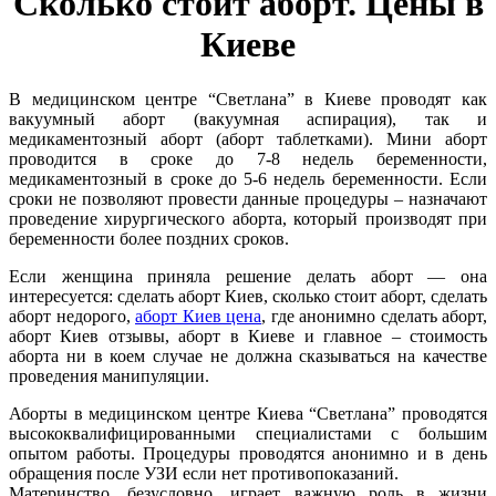
Сколько стоит аборт. Цены в
Киеве
В медицинском центре “Светлана” в Киеве проводят как
вакуумный аборт (вакуумная аспирация), так и
медикаментозный аборт (аборт таблетками). Мини аборт
проводится в сроке до 7-8 недель беременности,
медикаментозный в сроке до 5-6 недель беременности. Если
сроки не позволяют провести данные процедуры – назначают
проведение хирургического аборта, который производят при
беременности более поздних сроков.
Если женщина приняла решение делать аборт — она
интересуется: сделать аборт Киев, сколько стоит аборт, сделать
аборт недорого,
аборт Киев цена
, где анонимно сделать аборт,
аборт Киев отзывы, аборт в Киеве и главное – стоимость
аборта ни в коем случае не должна сказываться на качестве
проведения манипуляции.
Аборты в медицинском центре Киева “Светлана” проводятся
высококвалифицированными специалистами с большим
опытом работы. Процедуры проводятся анонимно и в день
обращения после УЗИ если нет противопоказаний.
Материнство, безусловно, играет важную роль в жизни